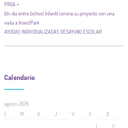
PROA +
¡Un día entre bichos! Infantil corona su proyecto con una
visita a InsectPark
AYUDAS INDIVIDUALIZADAS DESAYUNO ESCOLAR
Calendario
agosto 2026
L
M
X
J
V
S
D
1
2