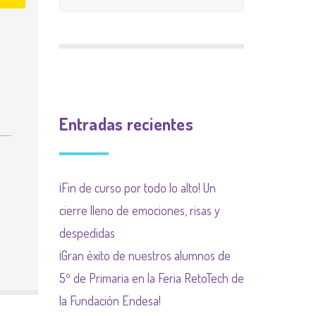
CALIFICACIÓN
INGLÉS
9 meses 9 causas
PLAN INCLUYO
EXTRAESCOLAR
(SUBVENCIÓN
Plan de acogida
PLAN DE ACOGIDA
AYUNTAMIENTO)
Normas organización
PLAN DIGITALIZACIÓN
Actividades
de funcionamiento de
Entradas recientes
DE CENTRO
complementarias
centro y convivencia
PLAN DEL COMEDOR
¡Fin de curso por todo lo alto! Un
PLAN LIMITACIÓN USO
cierre lleno de emociones, risas y
DE LAS PANTALLAS
despedidas
Plan Regional contra las
¡Gran éxito de nuestros alumnos de
drogas de la
5º de Primaria en la Feria RetoTech de
Comunidad de Madrid
la Fundación Endesa!