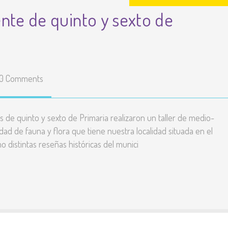
nte de quinto y sexto de
Enlaces
educativos
Líneas básicas del
Proyecto Educativo
0 Comments
Teléfonos y correos de
contacto
 de quinto y sexto de Primaria realizaron un taller de medio-
Listado y precio de
ad de fauna y flora que tiene nuestra localidad situada en el
todas las actividades
 distintas reseñas históricas del munici
Resultados pruebas
externas