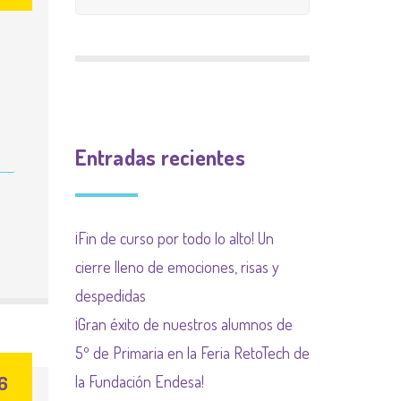
CALIFICACIÓN
INGLÉS
9 meses 9 causas
PLAN INCLUYO
EXTRAESCOLAR
(SUBVENCIÓN
Plan de acogida
PLAN DE ACOGIDA
AYUNTAMIENTO)
Normas organización
PLAN DIGITALIZACIÓN
Actividades
de funcionamiento de
Entradas recientes
DE CENTRO
complementarias
centro y convivencia
PLAN DEL COMEDOR
¡Fin de curso por todo lo alto! Un
PLAN LIMITACIÓN USO
cierre lleno de emociones, risas y
DE LAS PANTALLAS
despedidas
Plan Regional contra las
¡Gran éxito de nuestros alumnos de
drogas de la
5º de Primaria en la Feria RetoTech de
6
Comunidad de Madrid
la Fundación Endesa!