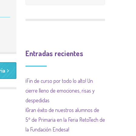
CALIFICACIÓN
INGLÉS
9 meses 9 causas
PLAN INCLUYO
EXTRAESCOLAR
(SUBVENCIÓN
Plan de acogida
PLAN DE ACOGIDA
AYUNTAMIENTO)
Normas organización
PLAN DIGITALIZACIÓN
Actividades
de funcionamiento de
Entradas recientes
DE CENTRO
complementarias
centro y convivencia
ria
PLAN DEL COMEDOR
¡Fin de curso por todo lo alto! Un
PLAN LIMITACIÓN USO
cierre lleno de emociones, risas y
DE LAS PANTALLAS
despedidas
Plan Regional contra las
¡Gran éxito de nuestros alumnos de
drogas de la
5º de Primaria en la Feria RetoTech de
Comunidad de Madrid
la Fundación Endesa!