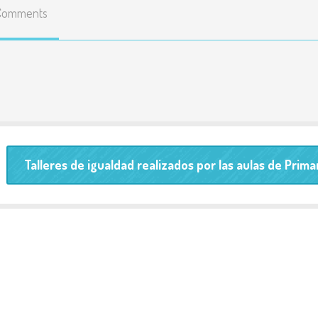
Comments
Enlaces
educativos
Líneas básicas del
Proyecto Educativo
Teléfonos y correos de
contacto
Talleres de igualdad realizados por las aulas de Prima
Listado y precio de
todas las actividades
Resultados pruebas
externas