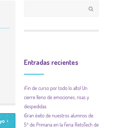
CALIFICACIÓN
INGLÉS
9 meses 9 causas
PLAN INCLUYO
EXTRAESCOLAR
(SUBVENCIÓN
Plan de acogida
PLAN DE ACOGIDA
AYUNTAMIENTO)
Normas organización
PLAN DIGITALIZACIÓN
Actividades
de funcionamiento de
DE CENTRO
complementarias
centro y convivencia
Entradas recientes
PLAN DEL COMEDOR
PLAN LIMITACIÓN USO
¡Fin de curso por todo lo alto! Un
DE LAS PANTALLAS
cierre lleno de emociones, risas y
Plan Regional contra las
despedidas
drogas de la
¡Gran éxito de nuestros alumnos de
yo
Comunidad de Madrid
5º de Primaria en la Feria RetoTech de