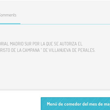
Enlaces
educativos
Comments
Líneas básicas del
Proyecto Educativo
Teléfonos y correos de
RIAL MADRID SUR POR LA QUE SE AUTORIZA EL
contacto
CRISTO DE LA CAMPANA “ DE VILLANUEVA DE PERALES.
Listado y precio de
todas las actividades
Resultados pruebas
externas
Menú de comedor del mes de ma