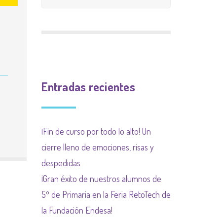
CALIFICACIÓN
INGLÉS
9 meses 9 causas
PLAN INCLUYO
EXTRAESCOLAR
(SUBVENCIÓN
Plan de acogida
PLAN DE ACOGIDA
AYUNTAMIENTO)
Normas organización
PLAN DIGITALIZACIÓN
Actividades
de funcionamiento de
Entradas recientes
DE CENTRO
complementarias
centro y convivencia
PLAN DEL COMEDOR
¡Fin de curso por todo lo alto! Un
PLAN LIMITACIÓN USO
cierre lleno de emociones, risas y
DE LAS PANTALLAS
despedidas
Plan Regional contra las
¡Gran éxito de nuestros alumnos de
drogas de la
5º de Primaria en la Feria RetoTech de
Comunidad de Madrid
la Fundación Endesa!