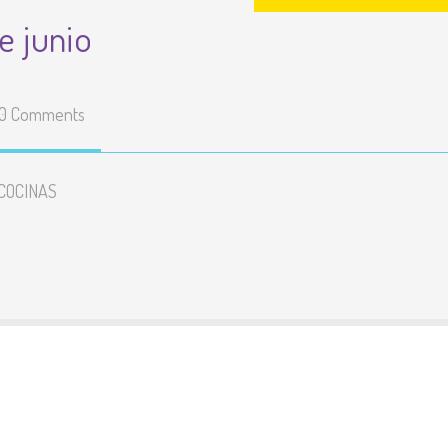
 junio
Enlaces
educativos
Líneas básicas del
Proyecto Educativo
0 Comments
Teléfonos y correos de
contacto
 COCINAS
Listado y precio de
todas las actividades
Resultados pruebas
externas