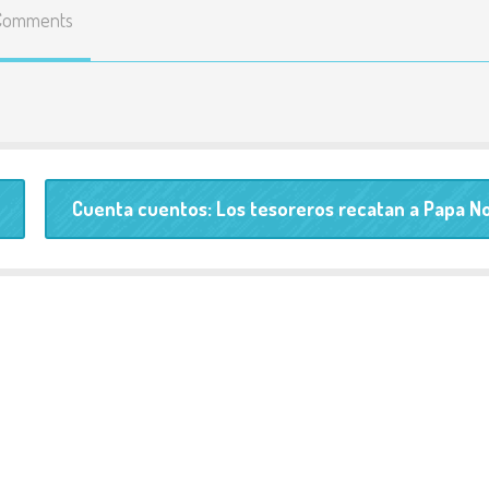
Comments
Enlaces
educativos
Líneas básicas del
Proyecto Educativo
Teléfonos y correos de
contacto
Cuenta cuentos: Los tesoreros recatan a Papa N
Listado y precio de
todas las actividades
Resultados pruebas
externas