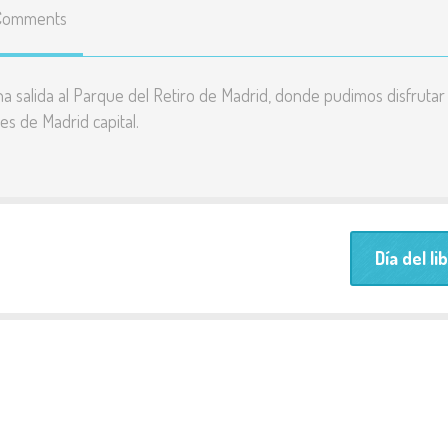
Comments
Enlaces
educativos
Líneas básicas del
una salida al Parque del Retiro de Madrid, donde pudimos disfrutar
Proyecto Educativo
s de Madrid capital.
Teléfonos y correos de
contacto
Listado y precio de
Día del li
todas las actividades
Resultados pruebas
externas