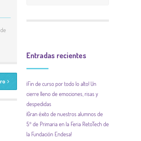
CALIFICACIÓN
INGLÉS
9 meses 9 causas
PLAN INCLUYO
EXTRAESCOLAR
(SUBVENCIÓN
Plan de acogida
 de
PLAN DE ACOGIDA
AYUNTAMIENTO)
Normas organización
PLAN DIGITALIZACIÓN
Actividades
de funcionamiento de
Entradas recientes
DE CENTRO
complementarias
centro y convivencia
PLAN DEL COMEDOR
bro
¡Fin de curso por todo lo alto! Un
PLAN LIMITACIÓN USO
cierre lleno de emociones, risas y
DE LAS PANTALLAS
despedidas
Plan Regional contra las
¡Gran éxito de nuestros alumnos de
drogas de la
5º de Primaria en la Feria RetoTech de
Comunidad de Madrid
la Fundación Endesa!