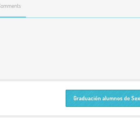
Comments
Enlaces
educativos
Líneas básicas del
Proyecto Educativo
Teléfonos y correos de
contacto
Listado y precio de
todas las actividades
Graduación alumnos de Sex
Resultados pruebas
externas