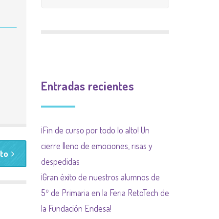
CALIFICACIÓN
INGLÉS
9 meses 9 causas
PLAN INCLUYO
EXTRAESCOLAR
(SUBVENCIÓN
Plan de acogida
PLAN DE ACOGIDA
AYUNTAMIENTO)
Normas organización
PLAN DIGITALIZACIÓN
Actividades
de funcionamiento de
Entradas recientes
DE CENTRO
complementarias
centro y convivencia
PLAN DEL COMEDOR
¡Fin de curso por todo lo alto! Un
PLAN LIMITACIÓN USO
cierre lleno de emociones, risas y
to
DE LAS PANTALLAS
despedidas
Plan Regional contra las
¡Gran éxito de nuestros alumnos de
drogas de la
5º de Primaria en la Feria RetoTech de
Comunidad de Madrid
la Fundación Endesa!