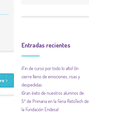
CALIFICACIÓN
INGLÉS
9 meses 9 causas
PLAN INCLUYO
EXTRAESCOLAR
(SUBVENCIÓN
Plan de acogida
PLAN DE ACOGIDA
AYUNTAMIENTO)
Normas organización
PLAN DIGITALIZACIÓN
Actividades
de funcionamiento de
Entradas recientes
DE CENTRO
complementarias
centro y convivencia
PLAN DEL COMEDOR
¡Fin de curso por todo lo alto! Un
PLAN LIMITACIÓN USO
cierre lleno de emociones, risas y
re
DE LAS PANTALLAS
despedidas
Plan Regional contra las
¡Gran éxito de nuestros alumnos de
drogas de la
5º de Primaria en la Feria RetoTech de
Comunidad de Madrid
la Fundación Endesa!