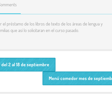
Comments
Enlaces
educativos
Líneas básicas del
r el préstamo de los libros de texto de los áreas de lengua y
Proyecto Educativo
ilias que así lo solicitaran en el curso pasado.
Teléfonos y correos de
contacto
Listado y precio de
del 2 al 18 de septiembre
todas las actividades
Menú comedor mes de septiemb
Resultados pruebas
externas