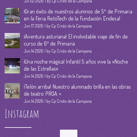
Jul 02 2026
by Cp Cristo de la Campana
¡Gran éxito de nuestros alumnos de 5º de Primaria
en la Feria RetoTech de la Fundación Endesa!
Jun 17 2026
by Cp Cristo de la Campana
¡Aventura asturiana! El inolvidable viaje de fin de
curso de 6º de Primaria
Jun 14 2026
by Cp Cristo de la Campana
¡Una noche mágica! Infantil 5 años vive la «Noche
de las Estrellas»
Jun 14 2026
by Cp Cristo de la Campana
¡Telón arriba! Nuestro alumnado brilla en las obras
de teatro PROA +
Jun 14 2026
by Cp Cristo de la Campana
Instagram
Follow Me!