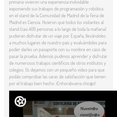
primaria vivieron una experiencia inolvidable
exponiendo sus trabajos de programación y robótica
en el stand de la Comunidad de Madrid de la Feria de
Madrid es Ciencia. Hicieron que todos los visitantes al
stand (casi 400 personas a lo largo de toda la mañana)
pudieran disfrutar de un viaje por España, llevándoles
a muchos lugares de nuestro país y evaluándoles para
poder darles un pasaporte con su nombre en caso de
pasar la prueba. Además pudimos aprender y disfrutar
de numerosos trabajos científicos de otros institutos y
colegios. Os dejamos con un pequeño vídeo para que
podáis comprobar las caras de satisfacción que tienen
por el trabajo bien hecho. ¡Enhorabuena chic@s!