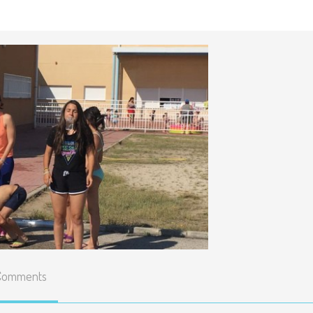
Enlaces
educativos
Líneas básicas del
Proyecto Educativo
Teléfonos y correos de
contacto
Listado y precio de
todas las actividades
Resultados pruebas
externas
Comments