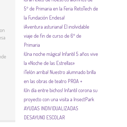
NORMAS NETIQUETA
5º de Primaria en la Feria RetoTech de
la Fundación Endesa!
¡Aventura asturiana! El inolvidable
ron
viaje de fin de curso de 6º de
esa
Primaria
¡Una noche mágica! Infantil 5 años vive
onde
la «Noche de las Estrellas»
¡Telón arriba! Nuestro alumnado brilla
en las obras de teatro PROA +
¡Un día entre bichos! Infantil corona su
proyecto con una visita a InsectPark
AYUDAS INDIVIDUALIZADAS
DESAYUNO ESCOLAR