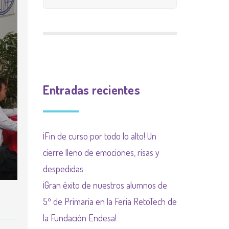
CALIFICACIÓN
INGLÉS
9 meses 9 causas
PLAN INCLUYO
EXTRAESCOLAR
(SUBVENCIÓN
Plan de acogida
PLAN DE ACOGIDA
AYUNTAMIENTO)
Normas organización
PLAN DIGITALIZACIÓN
Actividades
de funcionamiento de
Entradas recientes
DE CENTRO
complementarias
centro y convivencia
PLAN DEL COMEDOR
¡Fin de curso por todo lo alto! Un
PLAN LIMITACIÓN USO
cierre lleno de emociones, risas y
DE LAS PANTALLAS
despedidas
Plan Regional contra las
¡Gran éxito de nuestros alumnos de
drogas de la
5º de Primaria en la Feria RetoTech de
Comunidad de Madrid
la Fundación Endesa!