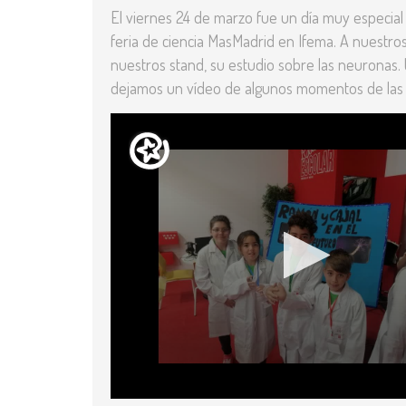
El viernes 24 de marzo fue un día muy especial
feria de ciencia MasMadrid en Ifema. A nuestro
nuestros stand, su estudio sobre las neuronas
dejamos un vídeo de algunos momentos de las 