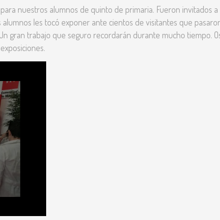
 para nuestros alumnos de quinto de primaria. Fueron invitados a 
s alumnos les tocó exponer ante cientos de visitantes que pasaro
. Un gran trabajo que seguro recordarán durante mucho tiempo. O
exposiciones.