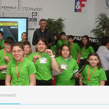
Enlaces
educativos
Líneas básicas del
Proyecto Educativo
Teléfonos y correos de
contacto
Listado y precio de
todas las actividades
Resultados pruebas
externas
Comments