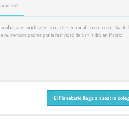
Comments
Enlaces
educativos
Líneas básicas del
onal ruta en bicicleta en un día tan entrañable como es el día de 
Proyecto Educativo
de numerosos padres por la festividad de San Isidro en Madrid.
Teléfonos y correos de
contacto
Listado y precio de
todas las actividades
Resultados pruebas
El Planetario llega a nuestro cole
externas