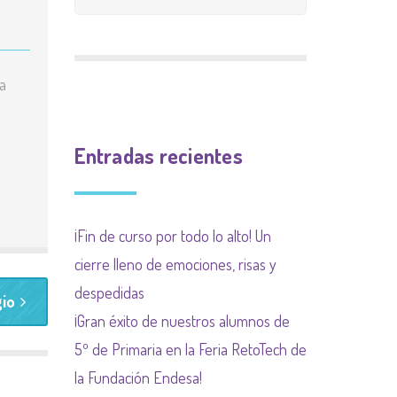
CALIFICACIÓN
INGLÉS
9 meses 9 causas
PLAN INCLUYO
EXTRAESCOLAR
(SUBVENCIÓN
Plan de acogida
la
PLAN DE ACOGIDA
AYUNTAMIENTO)
Normas organización
PLAN DIGITALIZACIÓN
Actividades
de funcionamiento de
Entradas recientes
DE CENTRO
complementarias
centro y convivencia
PLAN DEL COMEDOR
¡Fin de curso por todo lo alto! Un
PLAN LIMITACIÓN USO
cierre lleno de emociones, risas y
DE LAS PANTALLAS
despedidas
gio
Plan Regional contra las
¡Gran éxito de nuestros alumnos de
drogas de la
5º de Primaria en la Feria RetoTech de
Comunidad de Madrid
la Fundación Endesa!