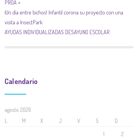
PROA +
¡Un día entre bichos! Infantil corona su proyecto con una
visita a InsectPark
AYUDAS INDIVIDUALIZADAS DESAYUNO ESCOLAR
Calendario
agosto 2026
L
M
X
J
V
S
D
1
2