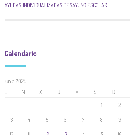
AYUDAS INDIVIDUALIZADAS DESAYUNO ESCOLAR
Calendario
junio 2024
L
M
X
J
V
S
D
1
2
3
4
5
6
7
8
9
10
11
12
13
14
15
16