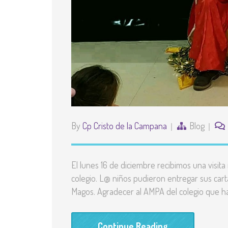
By
Cp Cristo de la Campana
Blog
El lunes 16 de diciembre recibimos una visita
colegio. L@ niños pudieron entregar sus cart
Magos. Agradecer al AMPA del colegio que 
Continue Reading