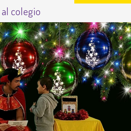
 al colegio
Enlaces
educativos
Líneas básicas del
Proyecto Educativo
Teléfonos y correos de
contacto
Listado y precio de
todas las actividades
Resultados pruebas
externas