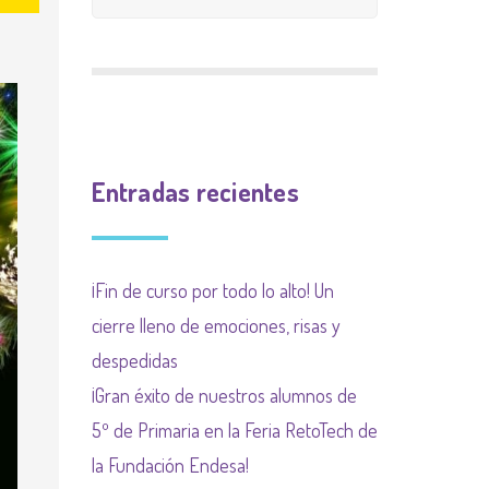
CALIFICACIÓN
INGLÉS
9 meses 9 causas
PLAN INCLUYO
EXTRAESCOLAR
(SUBVENCIÓN
Plan de acogida
PLAN DE ACOGIDA
AYUNTAMIENTO)
Normas organización
PLAN DIGITALIZACIÓN
Actividades
de funcionamiento de
Entradas recientes
DE CENTRO
complementarias
centro y convivencia
PLAN DEL COMEDOR
¡Fin de curso por todo lo alto! Un
PLAN LIMITACIÓN USO
cierre lleno de emociones, risas y
DE LAS PANTALLAS
despedidas
Plan Regional contra las
¡Gran éxito de nuestros alumnos de
drogas de la
5º de Primaria en la Feria RetoTech de
Comunidad de Madrid
la Fundación Endesa!