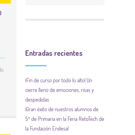
CALIFICACIÓN
o
INGLÉS
9 meses 9 causas
PLAN INCLUYO
EXTRAESCOLAR
(SUBVENCIÓN
Plan de acogida
PLAN DE ACOGIDA
AYUNTAMIENTO)
Normas organización
PLAN DIGITALIZACIÓN
Actividades
de funcionamiento de
Entradas recientes
DE CENTRO
complementarias
centro y convivencia
do
PLAN DEL COMEDOR
¡Fin de curso por todo lo alto! Un
PLAN LIMITACIÓN USO
cierre lleno de emociones, risas y
DE LAS PANTALLAS
despedidas
Plan Regional contra las
¡Gran éxito de nuestros alumnos de
drogas de la
5º de Primaria en la Feria RetoTech de
Comunidad de Madrid
la Fundación Endesa!