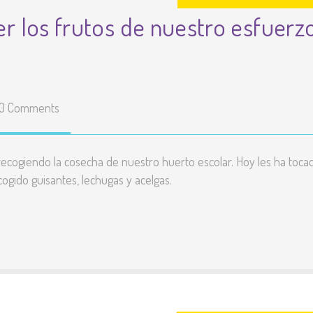
 los frutos de nuestro esfuerz
Enlaces
educativos
Líneas básicas del
Proyecto Educativo
0 Comments
Teléfonos y correos de
contacto
cogiendo la cosecha de nuestro huerto escolar. Hoy les ha toca
Listado y precio de
ogido guisantes, lechugas y acelgas.
todas las actividades
Resultados pruebas
externas