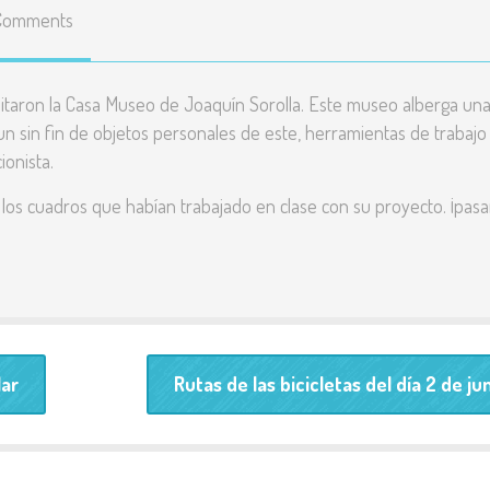
Comments
Enlaces
educativos
Líneas básicas del
isitaron la Casa Museo de Joaquín Sorolla. Este museo alberga un
Proyecto Educativo
 un sin fin de objetos personales de este, herramientas de trabajo
ionista.
Teléfonos y correos de
contacto
los cuadros que habían trabajado en clase con su proyecto. ¡pas
Listado y precio de
todas las actividades
Resultados pruebas
externas
lar
Rutas de las bicicletas del día 2 de ju