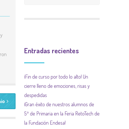
CALIFICACIÓN
INGLÉS
9 meses 9 causas
PLAN INCLUYO
EXTRAESCOLAR
(SUBVENCIÓN
Plan de acogida
a
PLAN DE ACOGIDA
 y
AYUNTAMIENTO)
Normas organización
PLAN DIGITALIZACIÓN
Actividades
de funcionamiento de
Entradas recientes
DE CENTRO
aron
complementarias
centro y convivencia
PLAN DEL COMEDOR
¡Fin de curso por todo lo alto! Un
PLAN LIMITACIÓN USO
cierre lleno de emociones, risas y
DE LAS PANTALLAS
despedidas
nio
Plan Regional contra las
¡Gran éxito de nuestros alumnos de
drogas de la
5º de Primaria en la Feria RetoTech de
Comunidad de Madrid
la Fundación Endesa!