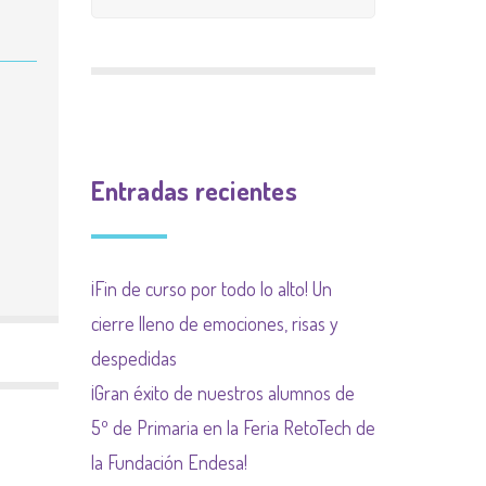
CALIFICACIÓN
INGLÉS
9 meses 9 causas
PLAN INCLUYO
EXTRAESCOLAR
(SUBVENCIÓN
Plan de acogida
PLAN DE ACOGIDA
AYUNTAMIENTO)
Normas organización
PLAN DIGITALIZACIÓN
Actividades
de funcionamiento de
Entradas recientes
DE CENTRO
complementarias
centro y convivencia
PLAN DEL COMEDOR
¡Fin de curso por todo lo alto! Un
PLAN LIMITACIÓN USO
cierre lleno de emociones, risas y
DE LAS PANTALLAS
despedidas
Plan Regional contra las
¡Gran éxito de nuestros alumnos de
drogas de la
5º de Primaria en la Feria RetoTech de
Comunidad de Madrid
la Fundación Endesa!