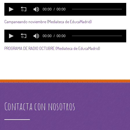
Campaneando noviembre (Mediateca de EducaMadrid)
PROGRAMA DE RADIO OCTUBRE (Mediateca de EducaMadrid)
Contacta con nosotros